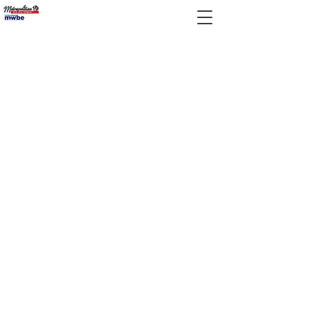
CONTACT US
516-374-
0560